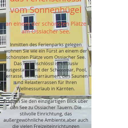
vom Sonnenhügel
an einem der schönsten Plätze
am Ossiacher See.
Inmitten des Ferienparks gelegen
wohnen Sie wie ein Fürst an einem der
schönsten Plätze vom Ossiacher See.
Das Ferienschlössl ist exklusiv
ausgestattet mit der Schlossbar, Pool,
Terrasse, Seminarräumen, den Saunen
und Relaxterrassen für Ihren
Wellnessurlaub in Kärnten.
Erleben Sie den einzigartigen Blick über
den See zu Ossiacher Tauern. Die
stilvolle Einrichtung, das
außergewöhnliche Ambiente,aber auch
die vielen Freizeiteinrichtungen