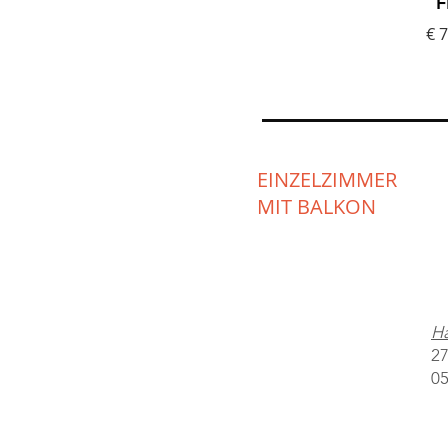
F
€ 7
EINZELZIMMER
MIT BALKON
Ha
27
05