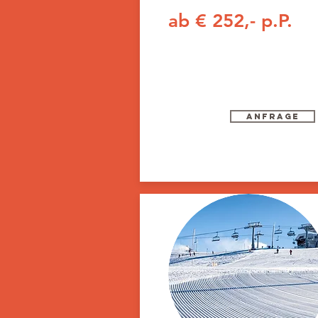
ab € 252,- p.P.
Anfrage