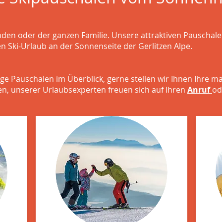
nden oder der ganzen Familie. Unsere attraktiven Pauschal
en Ski-Urlaub an der Sonnenseite der Gerlitzen Alpe.
ige Pauschalen im Überblick, gerne stellen wir Ihnen Ihre 
, unserer Urlaubsexperten freuen sich auf Ihren
Anruf
od