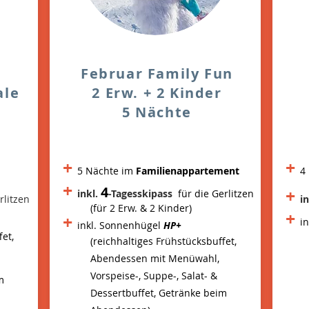
Februar Family Fun
ale
2 Erw. + 2 Kinder
5 Nächte
+
+
5 Nächte im
Familienappartement
4
+
4
+
inkl.
-Tagesskipass
für die Gerlitzen
rlitzen
in
(für 2 Erw. & 2 Kinder)
+
+
i
inkl. Sonnenhügel
HP+
fet,
(reichhaltiges Frühstücksbuffet,
Abendessen mit Menüwahl,
Vorspeise-, Suppe-, Salat- &
m
Dessertbuffet, Getränke beim