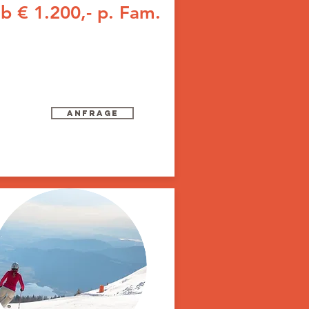
b € 1.200,- p. Fam.
Anfrage