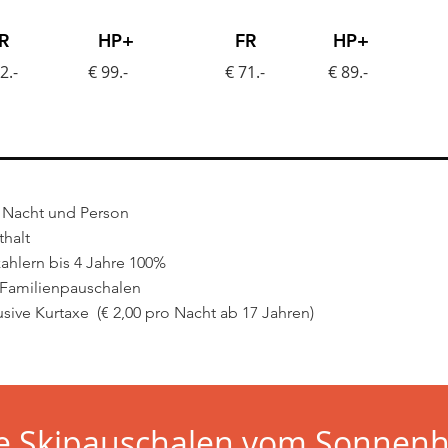
R
HP+
FR
HP+
2.-
€ 99.-
€ 71.-
€ 89.-
o Nacht und Person
thalt
zahlern
bis 4 Jahre 100%
e Familienpauschalen
Pre
usive Kurtaxe (€ 2,00 pro Nacht ab 17 Jahren)
e Skipauschalen vom Sonnen