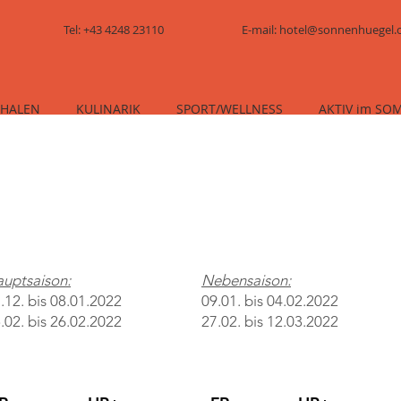
Tel: +43 4248 23110
E-mail: hotel@sonnenhuegel
CHALEN
KULINARIK
SPORT/WELLNESS
AKTIV im SO
Winterpreise 2019/20
uptsaison:
Nebensaison:
.12. bis 08.01.2022
09.01. bis 04.02.2022
.02. bis 26.02.2022
27.02. bis 12.03.2022