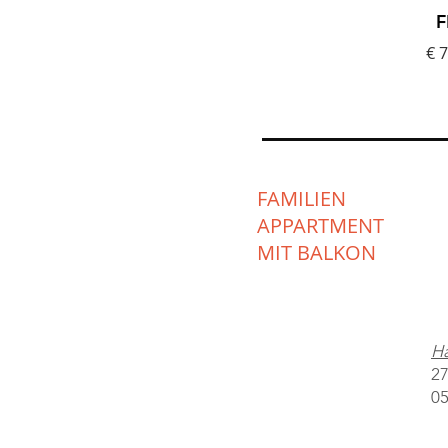
F
€ 7
FAMILIEN
APPARTMENT
MIT BALKON
Ha
27
05