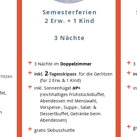
Semesterferien
2 Erw. + 1 Kind
3 Nächte
+
+
3 Nächte im
Doppelzimmer
3
+
+
2
inkl.
-Tagesskipass
für die Gerlitzen
i
rlitzen
(für 2 Erw. & 1 Kind)
+
+
inkl. Sonnenhügel
HP+
i
fet,
(reichhaltiges Frühstücksbuffet,
Abendessen mit Menüwahl,
Vorspeise-, Suppe-, Salat- &
m
Dessertbuffet, Getränke beim
Abendessen)
+
+
g
gratis Skibusshuttle