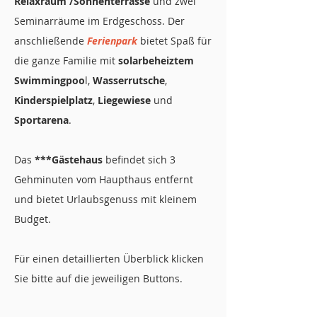
Relaxraum /Sonnenterrasse
und zwei
Seminarräume im Erdgeschoss. Der
anschließende
Ferienpark
bietet Spaß für
die ganze Familie mit
solarbeheiztem
Swimmingpoo
l,
Wasserrutsche
,
Kinderspielplatz
,
Liegewiese
und
Sportarena
.
Das
***Gästehaus
befindet sich 3
Gehminuten vom Haupthaus entfernt
und bietet Urlaubsgenuss mit kleinem
Budget.
Für einen detaillierten Überblick klicken
Sie bitte auf die jeweiligen Buttons.