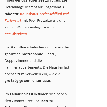
Ihnen der Ossiacher See zu Füßen. Die
Hotelanlage besteht aus insgesamt
3
Häusern
;
Haupthaus
,
Ferienschlössl und
Ferienpark
mit Pool, Freizeitarena und
kleiner Wellnessanlage, sowie einem
***Gästehaus
.
Im
Haupthaus
befinden sich neben der
gesamten
Gastronomie
, Einzel-,
Doppelzimmer und die
Familienappartements. Die
Hausbar
läd
ebenso zum Verweilen ein, wie die
großzügige Sonnenterrasse
.
Im
Ferienschlössl
befinden sich neben
den Zimmern zwei
Saunen
mit