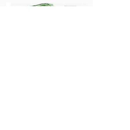
Schlössl +
***Gästehaus +
Haupthaus +
ZURÜCK NACH OBEN